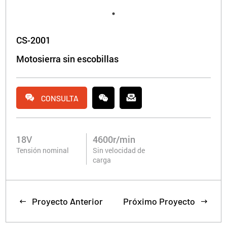
CS-2001
Motosierra sin escobillas


CONSULTA
18V
4600r/min
Tensión nominal
Sin velocidad de
carga
Proyecto Anterior
Próximo Proyecto

